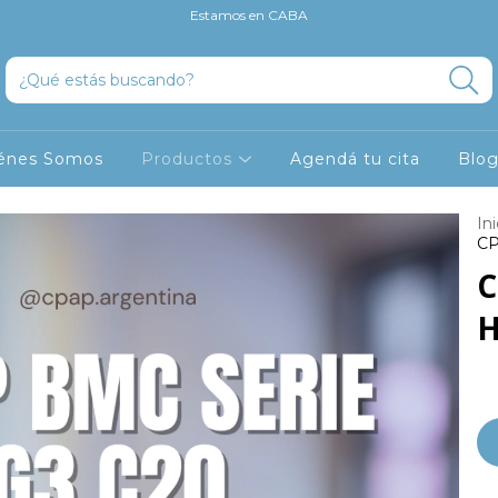
Estamos en CABA
énes Somos
Productos
Agendá tu cita
Blo
Ini
CP
C
H