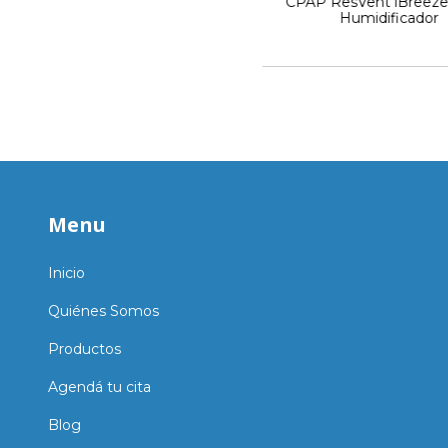
CPAP ResVent iBreeze
Humidificador
Menu
Inicio
Quiénes Somos
Productos
Agendá tu cita
Blog