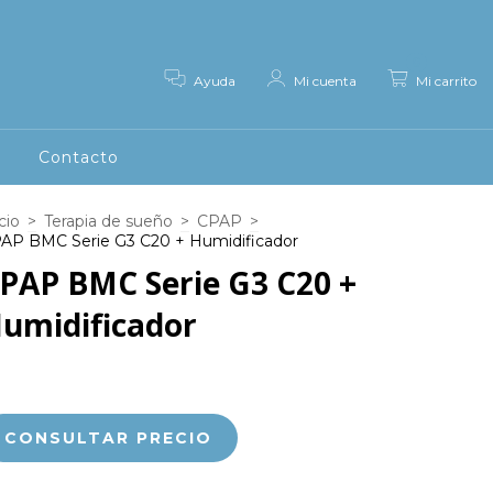
0
Ayuda
Mi cuenta
Mi carrito
g
Contacto
cio
>
Terapia de sueño
>
CPAP
>
AP BMC Serie G3 C20 + Humidificador
PAP BMC Serie G3 C20 +
umidificador