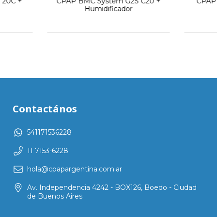
 20C +
CPAP BMC System G2S C20 +
CPAP 
Humidificador
Contactános
541171536228
11 7153-6228
hola@cpapargentina.com.ar
Av. Independencia 4242 - BOX126, Boedo - Ciudad
de Buenos Aires