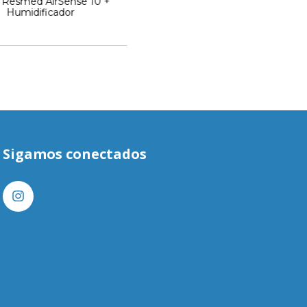
Resmed AirSense 10 +
Humidificador
Sigamos conectados