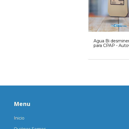
Agua Bi desminer
para CPAP - Aut
BPAP - Concentra
Menu
Inicio
Quiénes Somos