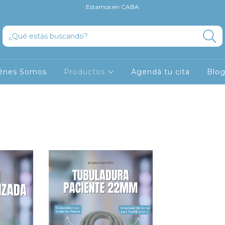
Estamos en CABA
énes Somos
Productos
Agendá tu cita
Blo