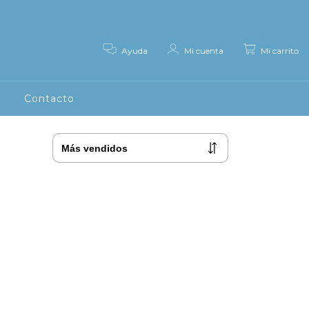
0
Ayuda
Mi cuenta
Mi carrito
g
Contacto