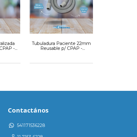
alizada
Tubuladura Paciente 22mm
oCPAP -
Reusable p/ CPAP -
dores O2
AutoCPAP - BPAP
Contactános
541171536228
11 7153-6228